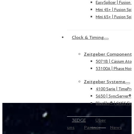
EasySplicer | Fusion S
Mini 4S+ | Fusion Spli
Mini 6S+ | Fusion Spli
Clock & Timing
Zeitgeber Component
5071B | Cäsium Ato
53100A | Phase Nois
Zeitgeber Systeme
4100 Serie | TimePro
S650 | SyncServer®
BlueSky® | GNSS Fire
3EDGE
Über
uns
Partner
News
K