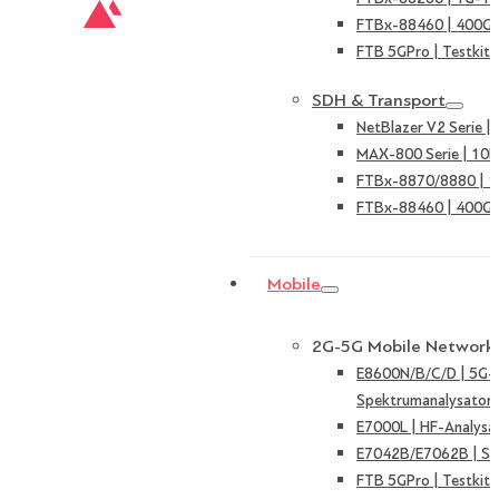
FTBx-88460 | 400G 
FTB 5GPro | Testkit 
SDH & Transport
NetBlazer V2 Serie 
MAX-800 Serie | 10
FTBx-8870/8880 | 
FTBx-88460 | 400G 
Mobile
2G-5G Mobile Network
E8600N/B/C/D | 5G-
Spektrumanalysator
E7000L | HF-Analysa
E7042B/E7062B | Sign
FTB 5GPro | Testkit 