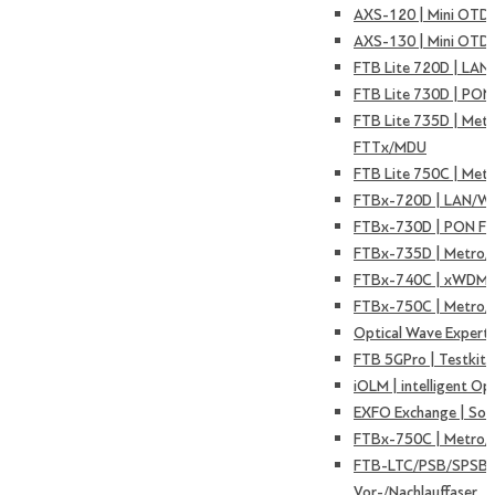
AXS-120 | Mini OTD
AXS-130 | Mini OTD
FTB Lite 720D | LAN
FTB Lite 730D | PON
FTB Lite 735D | Met
FTTx/MDU
FTB Lite 750C | Met
FTBx-720D | LAN/W
FTBx-730D | PON F
FTBx-735D | Metro
FTBx-740C | xWDM 
FTBx-750C | Metro/
Optical Wave Expert
FTB 5GPro | Testkit 
iOLM | intelligent Op
EXFO Exchange | Sof
FTBx-750C | Metro/
FTB-LTC/PSB/SPSB 
Vor-/Nachlauffaser