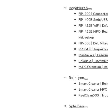
Inspizieren
FIP-200 | Connector
FIP-400B Serie USB 
FIP-435B WiFi | LWL
FIP-435B MPO-Ready
Mikroskop
FIP-500 | LWL Mikro
MAX-FIP | Inspektion
Manta-W+ | Fasermi
Polaris X | Tischmikr
MAX-Quantum | Inte
Reinigen
Smart Cleaner | Reini
Smart Cleaner MPO | 
ReelClean500 | Trock
Spleißen