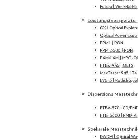
Futura | Vor-/Nachlau
Leistungsmessgeräte
OX1 Optical Explorer
Optical Power Expert
PPM1 | PON
PPM-350D | PON
PXM/LXM | MPO-OL
FTBx-945 | OLTS
MaxTester 945 | Tel
EVG-3 | Rotlichtquell
Dispersions Messtechn
FTBx-570 | CD/PMD 
FTB-5600 | PMD-Ana
Spektrale Messtechnik
DWDM | Optical Wave