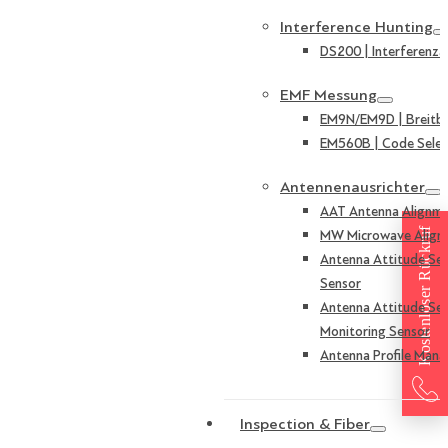
Interference Hunting
DS200 | Interferenza
EMF Messung
EM9N/EM9D | Breitb
EM560B | Code Selek
Antennenausrichter
AAT Antenna Alignme
Kostenloser Rückruf
MW Microwave Align
Antenna Attitude Sen
Sensor
Antenna Attitude Sen
Monitoring Sensor
Antenna Profile Mana
Inspection & Fiber