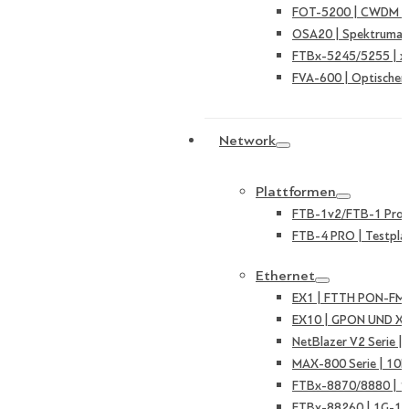
FOT-5200 | CWDM Ka
OSA20 | Spektruman
FTBx-5245/5255 | 
FVA-600 | Optischer
Network
Plattformen
FTB-1v2/FTB-1 Pro |
FTB-4 PRO | Testpla
Ethernet
EX1 | FTTH PON-FMT
EX10 | GPON UND X
NetBlazer V2 Serie 
MAX-800 Serie | 10
FTBx-8870/8880 | 
FTBx-88260 | 1G-10