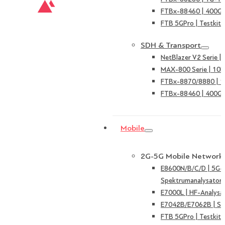
FTBx-88460 | 400G 
FTB 5GPro | Testkit 
SDH & Transport
NetBlazer V2 Serie 
MAX-800 Serie | 10
FTBx-8870/8880 | 
FTBx-88460 | 400G 
Mobile
2G-5G Mobile Network
E8600N/B/C/D | 5G-
Spektrumanalysator
E7000L | HF-Analysa
E7042B/E7062B | Sign
FTB 5GPro | Testkit 