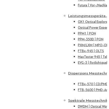
Futura | Vor-/Nachlau
Leistungsmessgeräte
OX1 Optical Explorer
Optical Power Expert
PPM1 | PON
PPM-350D | PON
PXM/LXM | MPO-OL
FTBx-945 | OLTS
MaxTester 945 | Tel
EVG-3 | Rotlichtquell
Dispersions Messtechn
FTBx-570 | CD/PMD 
FTB-5600 | PMD-Ana
Spektrale Messtechnik
DWDM | Optical Wave