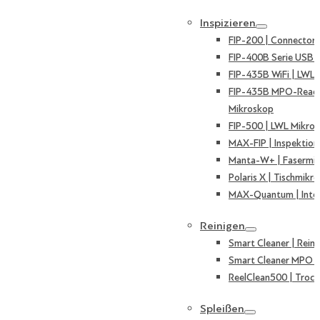
Inspizieren
FIP-200 | Connector
FIP-400B Serie USB 
FIP-435B WiFi | LWL
FIP-435B MPO-Ready
Mikroskop
FIP-500 | LWL Mikro
MAX-FIP | Inspektion
Manta-W+ | Fasermi
Polaris X | Tischmikr
MAX-Quantum | Inte
Reinigen
Smart Cleaner | Reini
Smart Cleaner MPO | 
ReelClean500 | Trock
Spleißen