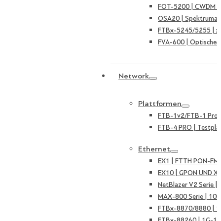
FOT-5200 | CWDM Ka
OSA20 | Spektruman
FTBx-5245/5255 | 
FVA-600 | Optischer
Network
Plattformen
FTB-1v2/FTB-1 Pro |
FTB-4 PRO | Testpla
Ethernet
EX1 | FTTH PON-FMT
EX10 | GPON UND X
NetBlazer V2 Serie 
MAX-800 Serie | 10
FTBx-8870/8880 | 
FTBx-88260 | 1G-10