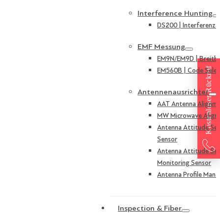
Interference Hunting
DS200 | Interferenza
EMF Messung
EM9N/EM9D | Breitb
Kostenloser Rückruf
EM560B | Code Selek
Antennenausrichter
AAT Antenna Alignme
MW Microwave Align
Antenna Attitude Sen
Sensor
Antenna Attitude Sen
Monitoring Sensor
Antenna Profile Mana
Inspection & Fiber