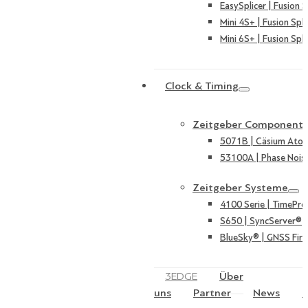
EasySplicer | Fusion S
Mini 4S+ | Fusion Spli
Mini 6S+ | Fusion Spli
Clock & Timing
Zeitgeber Component
5071B | Cäsium Ato
53100A | Phase Nois
Zeitgeber Systeme
4100 Serie | TimePro
S650 | SyncServer®
BlueSky® | GNSS Fire
3EDGE
Über
uns
Partner
News
K