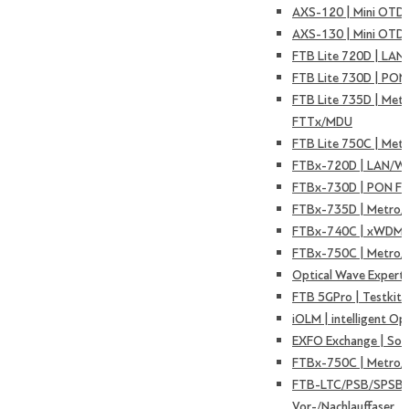
AXS-120 | Mini OTD
AXS-130 | Mini OTD
FTB Lite 720D | LAN
FTB Lite 730D | PON
FTB Lite 735D | Met
FTTx/MDU
FTB Lite 750C | Met
FTBx-720D | LAN/W
FTBx-730D | PON F
FTBx-735D | Metro
FTBx-740C | xWDM 
FTBx-750C | Metro/
Optical Wave Expert
FTB 5GPro | Testkit 
iOLM | intelligent Op
EXFO Exchange | Sof
FTBx-750C | Metro/
FTB-LTC/PSB/SPSB 
Vor-/Nachlauffaser