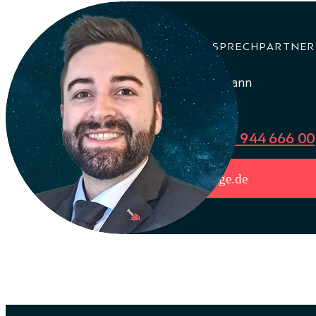
DEIN ANSPRECHPARTNER
Julian Sassmann
Vertrieb
Tel.: +49 89 944 666 00
js@3-edge.de