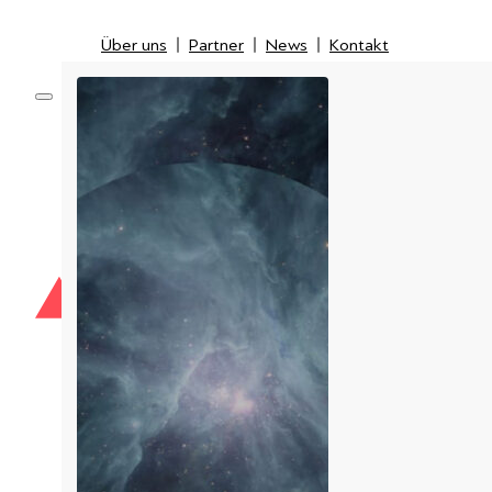
Über uns
Partner
News
Kontakt
Über uns
Partner
News
Kontakt
Optical
Network
Mobile
Inspection & Fiber