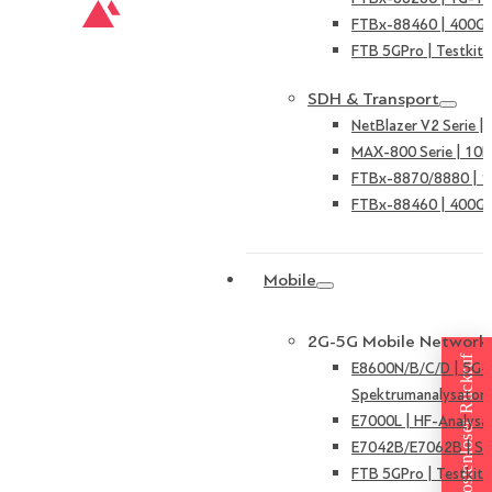
FTBx-88460 | 400G 
FTB 5GPro | Testkit 
SDH & Transport
NetBlazer V2 Serie 
MAX-800 Serie | 10
FTBx-8870/8880 | 
FTBx-88460 | 400G 
Mobile
2G-5G Mobile Network
Kostenloser Rückruf
E8600N/B/C/D | 5G-
Spektrumanalysator
E7000L | HF-Analysa
E7042B/E7062B | Sign
FTB 5GPro | Testkit 