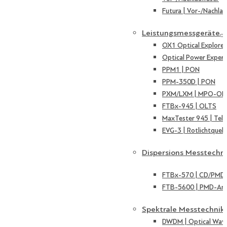
Futura | Vor-/Nachlau
Leistungsmessgeräte
OX1 Optical Explorer
Optical Power Expert
PPM1 | PON
PPM-350D | PON
PXM/LXM | MPO-OL
FTBx-945 | OLTS
MaxTester 945 | Tel
EVG-3 | Rotlichtquell
Dispersions Messtechn
FTBx-570 | CD/PMD 
FTB-5600 | PMD-Ana
Spektrale Messtechnik
DWDM | Optical Wave