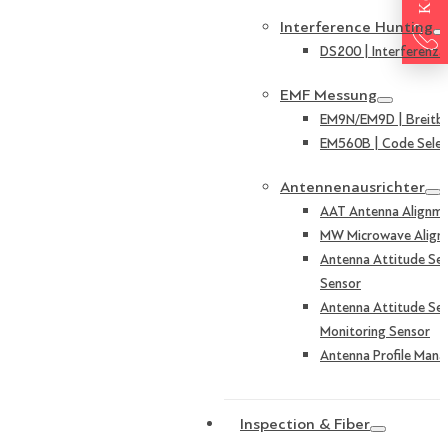
Interference Hunting
DS200 | Interferenza
EMF Messung
EM9N/EM9D | Breitb
EM560B | Code Selek
Antennenausrichter
AAT Antenna Alignme
MW Microwave Align
Antenna Attitude Sen
Sensor
Antenna Attitude Sen
Monitoring Sensor
Antenna Profile Mana
Inspection & Fiber