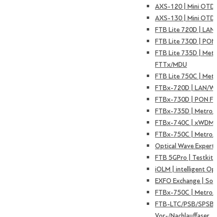
AXS-120 | Mini OTD
AXS-130 | Mini OTD
FTB Lite 720D | LAN
FTB Lite 730D | PON
FTB Lite 735D | Met
FTTx/MDU
FTB Lite 750C | Met
FTBx-720D | LAN/W
FTBx-730D | PON F
FTBx-735D | Metro
FTBx-740C | xWDM 
FTBx-750C | Metro/
Optical Wave Expert
FTB 5GPro | Testkit 
iOLM | intelligent Op
EXFO Exchange | Sof
FTBx-750C | Metro/
FTB-LTC/PSB/SPSB 
Vor-/Nachlauffaser