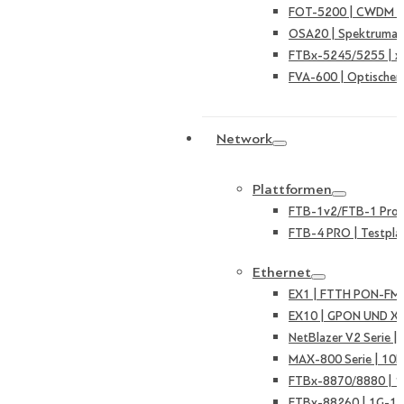
FOT-5200 | CWDM Ka
OSA20 | Spektruman
FTBx-5245/5255 | 
FVA-600 | Optischer
Network
Plattformen
FTB-1v2/FTB-1 Pro |
FTB-4 PRO | Testpla
Ethernet
EX1 | FTTH PON-FMT
EX10 | GPON UND X
NetBlazer V2 Serie 
MAX-800 Serie | 10
FTBx-8870/8880 | 
FTBx-88260 | 1G-10