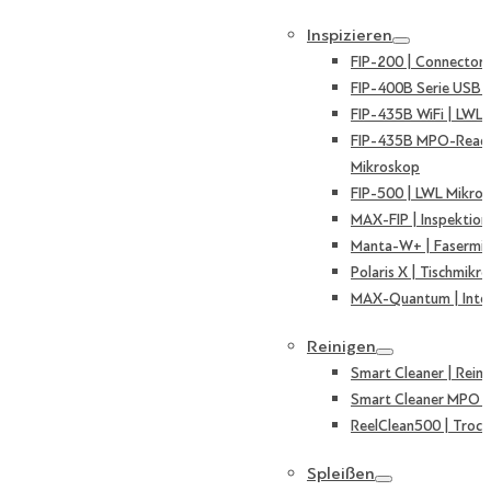
Inspizieren
FIP-200 | Connector
FIP-400B Serie USB 
FIP-435B WiFi | LWL
FIP-435B MPO-Ready
Mikroskop
FIP-500 | LWL Mikro
MAX-FIP | Inspektion
Manta-W+ | Fasermi
Polaris X | Tischmikr
MAX-Quantum | Inte
Reinigen
Smart Cleaner | Reini
Smart Cleaner MPO | 
ReelClean500 | Trock
Spleißen