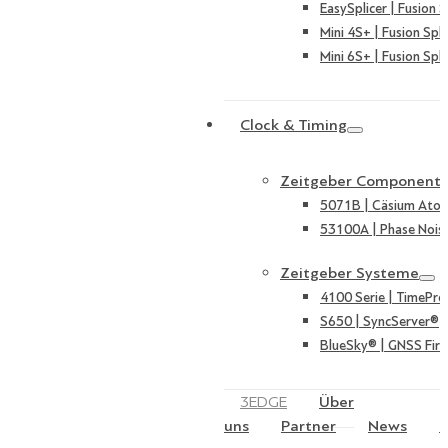
EasySplicer | Fusion S
Mini 4S+ | Fusion Spli
Mini 6S+ | Fusion Spli
Clock & Timing
Zeitgeber Component
5071B | Cäsium Ato
53100A | Phase Nois
Zeitgeber Systeme
4100 Serie | TimePro
S650 | SyncServer®
BlueSky® | GNSS Fire
3EDGE
Über
uns
Partner
News
K