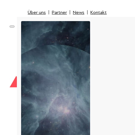
Über uns
Partner
News
Kontakt
Über uns
Partner
News
Kontakt
Optical
Network
Mobile
Inspection & Fiber