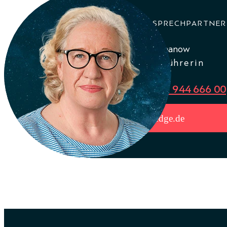
DEIN ANSPRECHPARTNER
Martina Uschanow
Geschäftsführerin
Tel.: +49 89 944 666 00
mu@3-edge.de