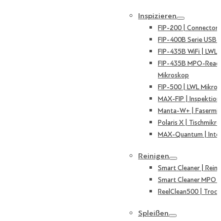
Inspizieren
FIP-200 | Connector
FIP-400B Serie USB 
FIP-435B WiFi | LWL
FIP-435B MPO-Ready
Mikroskop
FIP-500 | LWL Mikro
MAX-FIP | Inspektion
Manta-W+ | Fasermi
Polaris X | Tischmikr
MAX-Quantum | Inte
Reinigen
Smart Cleaner | Reini
Smart Cleaner MPO | 
ReelClean500 | Trock
Spleißen