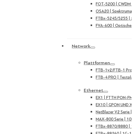
FOT-5200 | CWDM Ka
OSA20 | Spektruman
FTBx-5245/5255 | 
FVA-600 | Optischer
Network
Plattformen
FTB-1v2/FTB-1 Pro |
FTB-4 PRO | Testpla
Ethernet
EX1 | FTTH PON-FMT
EX10 | GPON UND X
NetBlazer V2 Serie 
MAX-800 Serie | 10
FTBx-8870/8880 | 
FTBx-88260 | 1G-10