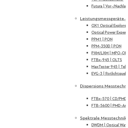
Futura | Vor-/Nachlau
Leistungsmessgeräte
OX1 Optical Explorer
Optical Power Expert
PPM1 | PON
PPM-350D | PON
PXM/LXM | MPO-OL
FTBx-945 | OLTS
MaxTester 945 | Tel
EVG-3 | Rotlichtquell
Dispersions Messtechn
FTBx-570 | CD/PMD 
FTB-5600 | PMD-Ana
Spektrale Messtechnik
DWDM | Optical Wave