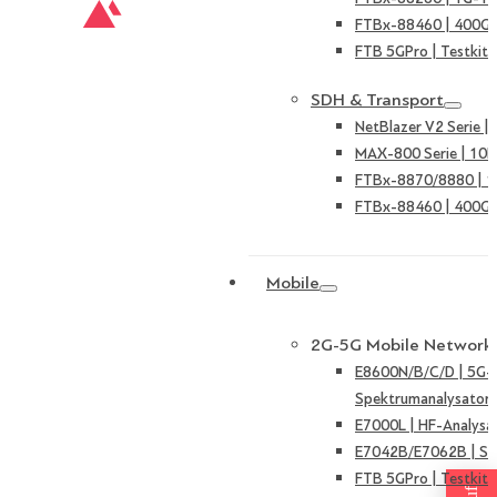
FTBx-88460 | 400G 
FTB 5GPro | Testkit 
SDH & Transport
NetBlazer V2 Serie 
MAX-800 Serie | 10
FTBx-8870/8880 | 
FTBx-88460 | 400G 
Mobile
2G-5G Mobile Network
E8600N/B/C/D | 5G-
Spektrumanalysator
E7000L | HF-Analysa
E7042B/E7062B | Sign
FTB 5GPro | Testkit 