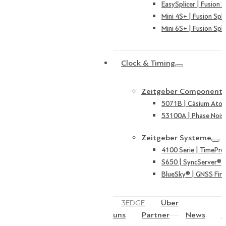
EasySplicer | Fusion S
Mini 4S+ | Fusion Spli
Mini 6S+ | Fusion Spli
Clock & Timing
Zeitgeber Component
5071B | Cäsium Ato
53100A | Phase Nois
Zeitgeber Systeme
4100 Serie | TimePro
S650 | SyncServer®
BlueSky® | GNSS Fire
3EDGE
Über
uns
Partner
News
K