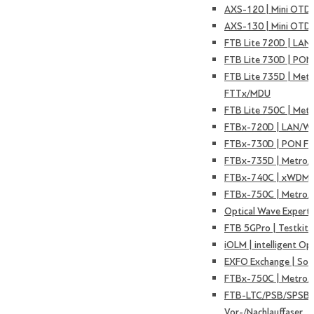
AXS-120 | Mini OTD
AXS-130 | Mini OTD
FTB Lite 720D | LAN
FTB Lite 730D | PON
FTB Lite 735D | Met
FTTx/MDU
FTB Lite 750C | Met
FTBx-720D | LAN/W
FTBx-730D | PON F
FTBx-735D | Metro
FTBx-740C | xWDM 
FTBx-750C | Metro/
Optical Wave Expert
FTB 5GPro | Testkit 
iOLM | intelligent Op
EXFO Exchange | Sof
FTBx-750C | Metro/
FTB-LTC/PSB/SPSB 
Vor-/Nachlauffaser