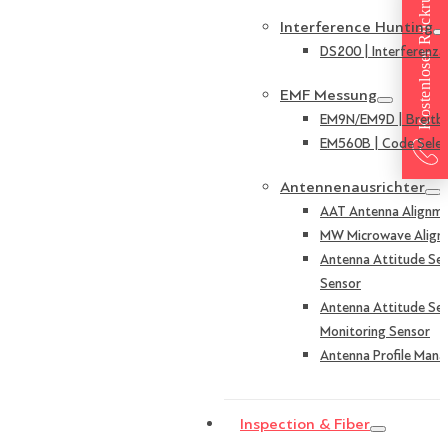
Kostenloser Rückruf
Interference Hunting
DS200 | Interferenza
EMF Messung
EM9N/EM9D | Breitb
EM560B | Code Selek
Antennenausrichter
AAT Antenna Alignme
MW Microwave Align
Antenna Attitude Sen
Sensor
Antenna Attitude Sen
Monitoring Sensor
Antenna Profile Mana
Inspection & Fiber