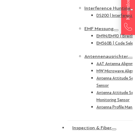
Interference Hunting
DS200 | Interferenza
EMF Messung
EM9N/EM9D | Breitb
EM560B | Code Selek
Antennenausrichter
AAT Antenna Alignme
MW Microwave Align
Antenna Attitude Sen
Sensor
Antenna Attitude Sen
Monitoring Sensor
Antenna Profile Mana
Inspection & Fiber