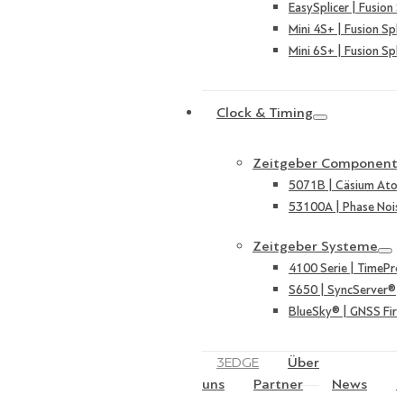
EasySplicer | Fusion S
Mini 4S+ | Fusion Spli
Mini 6S+ | Fusion Spli
Clock & Timing
Zeitgeber Component
5071B | Cäsium Ato
53100A | Phase Nois
Zeitgeber Systeme
4100 Serie | TimePro
S650 | SyncServer®
BlueSky® | GNSS Fire
3EDGE
Über
uns
Partner
News
K