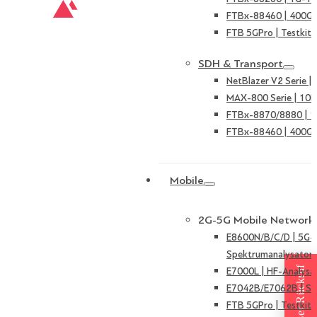
FTBx-88460 | 400G 
FTB 5GPro | Testkit 
SDH & Transport
NetBlazer V2 Serie 
MAX-800 Serie | 10
FTBx-8870/8880 | 
FTBx-88460 | 400G 
Mobile
2G-5G Mobile Network
E8600N/B/C/D | 5G-
Spektrumanalysator
Kostenloser Rückruf
E7000L | HF-Analysa
E7042B/E7062B | Sign
FTB 5GPro | Testkit 