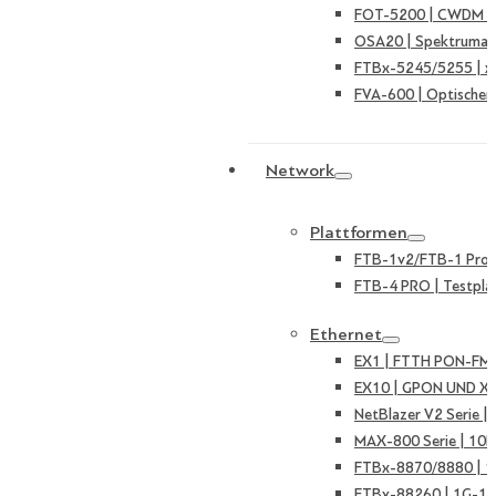
FOT-5200 | CWDM Ka
OSA20 | Spektruman
FTBx-5245/5255 | 
FVA-600 | Optischer
Network
Plattformen
FTB-1v2/FTB-1 Pro |
FTB-4 PRO | Testpla
Ethernet
EX1 | FTTH PON-FMT
EX10 | GPON UND X
NetBlazer V2 Serie 
MAX-800 Serie | 10
FTBx-8870/8880 | 
FTBx-88260 | 1G-10