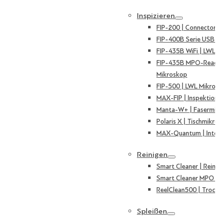
Inspizieren
FIP-200 | Connector
FIP-400B Serie USB 
FIP-435B WiFi | LWL
FIP-435B MPO-Ready
Mikroskop
FIP-500 | LWL Mikro
MAX-FIP | Inspektion
Manta-W+ | Fasermi
Polaris X | Tischmikr
MAX-Quantum | Inte
Reinigen
Smart Cleaner | Reini
Smart Cleaner MPO | 
ReelClean500 | Trock
Spleißen