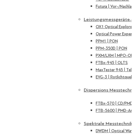
Futura | Vor-/Nachlau
Leistungsmessgeräte
OX1 Optical Explorer
Optical Power Expert
PPM1 | PON
PPM-350D | PON
PXM/LXM | MPO-OL
FTBx-945 | OLTS
MaxTester 945 | Tel
EVG-3 | Rotlichtquell
Dispersions Messtechn
FTBx-570 | CD/PMD 
FTB-5600 | PMD-Ana
Spektrale Messtechnik
DWDM | Optical Wave