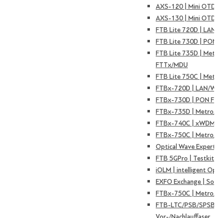
AXS-120 | Mini OTD
AXS-130 | Mini OTD
FTB Lite 720D | LAN
FTB Lite 730D | PON
FTB Lite 735D | Met
FTTx/MDU
FTB Lite 750C | Met
FTBx-720D | LAN/W
FTBx-730D | PON F
FTBx-735D | Metro
FTBx-740C | xWDM 
FTBx-750C | Metro/
Optical Wave Expert
FTB 5GPro | Testkit 
iOLM | intelligent Op
EXFO Exchange | Sof
FTBx-750C | Metro/
FTB-LTC/PSB/SPSB 
Vor-/Nachlauffaser