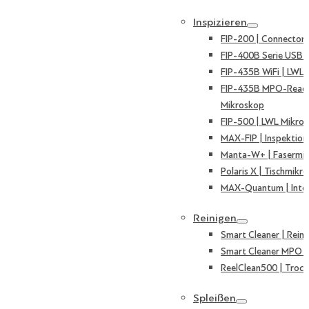
Inspizieren
FIP-200 | Connector
FIP-400B Serie USB 
FIP-435B WiFi | LWL
FIP-435B MPO-Ready
Mikroskop
FIP-500 | LWL Mikro
MAX-FIP | Inspektion
Manta-W+ | Fasermi
Polaris X | Tischmikr
MAX-Quantum | Inte
Reinigen
Smart Cleaner | Reini
Smart Cleaner MPO | 
ReelClean500 | Trock
Spleißen