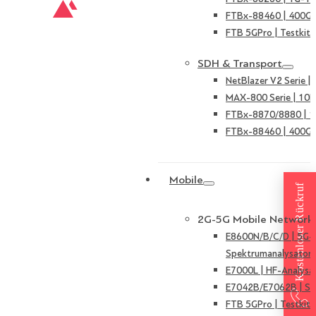
FTBx-88460 | 400G 
FTB 5GPro | Testkit 
SDH & Transport
NetBlazer V2 Serie 
MAX-800 Serie | 10
FTBx-8870/8880 | 
FTBx-88460 | 400G 
Mobile
Kostenloser Rückruf
2G-5G Mobile Network
E8600N/B/C/D | 5G-
Spektrumanalysator
E7000L | HF-Analysa
E7042B/E7062B | Sign
FTB 5GPro | Testkit 