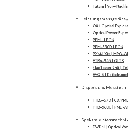
Futura | Vor-/Nachlau
Leistungsmessgeräte
OX1 Optical Explorer
Optical Power Expert
PPM1 | PON
PPM-350D | PON
PXM/LXM | MPO-OL
FTBx-945 | OLTS
MaxTester 945 | Tel
EVG-3 | Rotlichtquell
Dispersions Messtechn
FTBx-570 | CD/PMD 
FTB-5600 | PMD-Ana
Spektrale Messtechnik
DWDM | Optical Wave