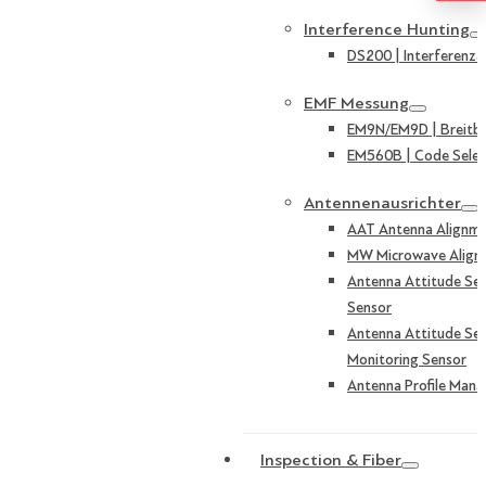
Interference Hunting
DS200 | Interferenza
EMF Messung
EM9N/EM9D | Breitb
EM560B | Code Selek
Antennenausrichter
AAT Antenna Alignme
MW Microwave Align
Antenna Attitude Sen
Sensor
Antenna Attitude Sen
Monitoring Sensor
Antenna Profile Mana
Inspection & Fiber