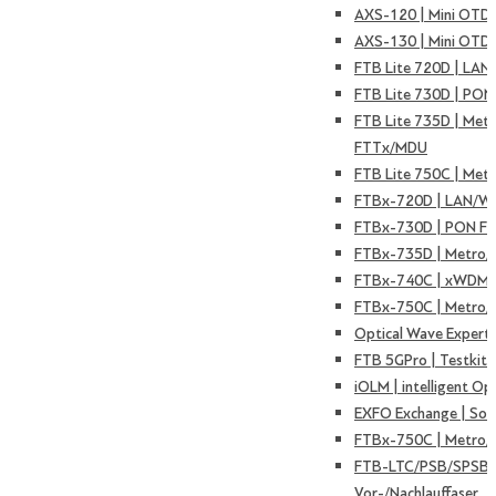
AXS-120 | Mini OTD
AXS-130 | Mini OTD
FTB Lite 720D | LAN
FTB Lite 730D | PON
FTB Lite 735D | Met
FTTx/MDU
FTB Lite 750C | Met
FTBx-720D | LAN/W
FTBx-730D | PON F
FTBx-735D | Metro
FTBx-740C | xWDM 
FTBx-750C | Metro/
Optical Wave Expert
FTB 5GPro | Testkit 
iOLM | intelligent Op
EXFO Exchange | Sof
FTBx-750C | Metro/
FTB-LTC/PSB/SPSB 
Vor-/Nachlauffaser