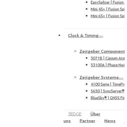
EasySplicer | Fusion S
Mini 4S+ | Fusion Spli
Mini 6S+ | Fusion Spli
Clock & Timing
Zeitgeber Component
5071B | Cäsium Ato
53100A | Phase Nois
Zeitgeber Systeme
4100 Serie | TimePro
S650 | SyncServer®
BlueSky® | GNSS Fire
3EDGE
Über
uns
Partner
News
K