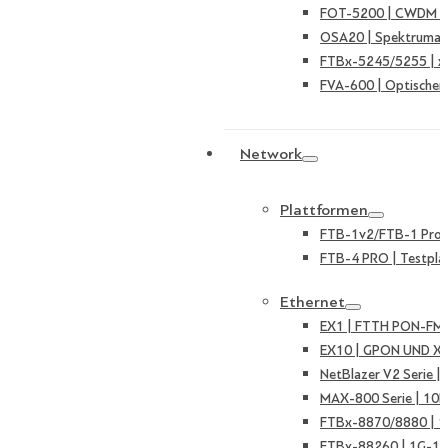
FOT-5200 | CWDM Ka
OSA20 | Spektruman
FTBx-5245/5255 | 
FVA-600 | Optischer
Network
Plattformen
FTB-1v2/FTB-1 Pro |
FTB-4 PRO | Testpla
Ethernet
EX1 | FTTH PON-FMT
EX10 | GPON UND X
NetBlazer V2 Serie 
MAX-800 Serie | 10
FTBx-8870/8880 | 
FTBx-88260 | 1G-10