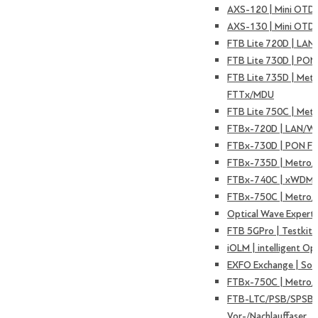
AXS-120 | Mini OTD
AXS-130 | Mini OTD
FTB Lite 720D | LAN
FTB Lite 730D | PON
FTB Lite 735D | Met
FTTx/MDU
FTB Lite 750C | Met
FTBx-720D | LAN/W
FTBx-730D | PON F
FTBx-735D | Metro
FTBx-740C | xWDM 
FTBx-750C | Metro/
Optical Wave Expert
FTB 5GPro | Testkit 
iOLM | intelligent Op
EXFO Exchange | Sof
FTBx-750C | Metro/
FTB-LTC/PSB/SPSB 
Vor-/Nachlauffaser