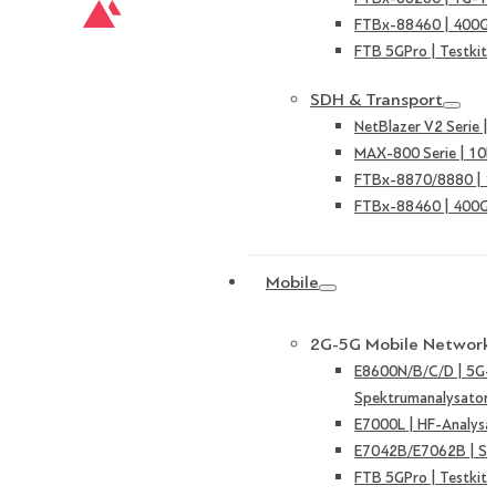
FTBx-88460 | 400G 
FTB 5GPro | Testkit 
SDH & Transport
NetBlazer V2 Serie 
MAX-800 Serie | 10
FTBx-8870/8880 | 
FTBx-88460 | 400G 
Mobile
2G-5G Mobile Network
E8600N/B/C/D | 5G-
Spektrumanalysator
E7000L | HF-Analysa
E7042B/E7062B | Sign
FTB 5GPro | Testkit 