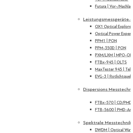
Futura | Vor-/Nachlau
Leistungsmessgeräte
OX1 Optical Explorer
Optical Power Expert
PPM1 | PON
PPM-350D | PON
PXM/LXM | MPO-OL
FTBx-945 | OLTS
MaxTester 945 | Tel
EVG-3 | Rotlichtquell
Dispersions Messtechn
FTBx-570 | CD/PMD 
FTB-5600 | PMD-Ana
Spektrale Messtechnik
DWDM | Optical Wave