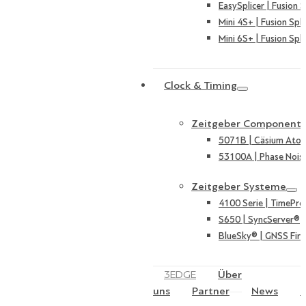
EasySplicer | Fusion S
Mini 4S+ | Fusion Spli
Mini 6S+ | Fusion Spli
Clock & Timing
Zeitgeber Component
5071B | Cäsium Ato
53100A | Phase Nois
Zeitgeber Systeme
4100 Serie | TimePro
S650 | SyncServer®
BlueSky® | GNSS Fire
3EDGE
Über
uns
Partner
News
K