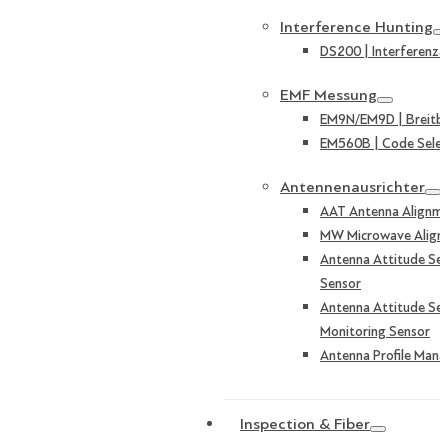
Interference Hunting
DS200 | Interferenza
EMF Messung
EM9N/EM9D | Breitb
EM560B | Code Selek
Antennenausrichter
AAT Antenna Alignme
MW Microwave Align
Antenna Attitude Sen
Sensor
Antenna Attitude Sen
Monitoring Sensor
Antenna Profile Mana
Inspection & Fiber