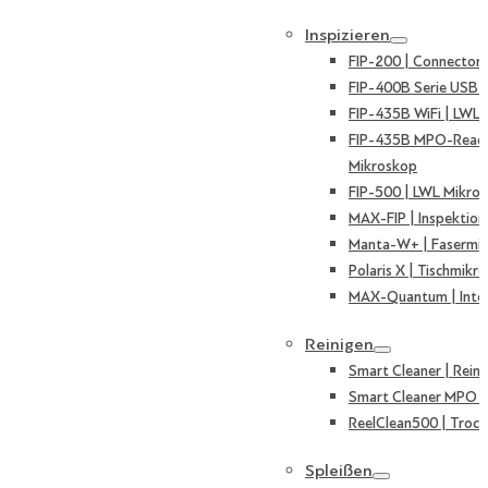
Inspizieren
FIP-200 | Connector
FIP-400B Serie USB 
FIP-435B WiFi | LWL
FIP-435B MPO-Ready
Mikroskop
FIP-500 | LWL Mikro
MAX-FIP | Inspektion
Manta-W+ | Fasermi
Polaris X | Tischmikr
MAX-Quantum | Inte
Reinigen
Smart Cleaner | Reini
Smart Cleaner MPO | 
ReelClean500 | Trock
Spleißen