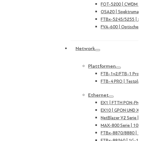
FOT-5200 | CWDM Ka
OSA20 | Spektruman
FTBx-5245/5255 | 
FVA-600 | Optischer
Network
Plattformen
FTB-1v2/FTB-1 Pro |
FTB-4 PRO | Testpla
Ethernet
EX1 | FTTH PON-FMT
EX10 | GPON UND X
NetBlazer V2 Serie 
MAX-800 Serie | 10
FTBx-8870/8880 | 
FTBx-88260 | 1G-10