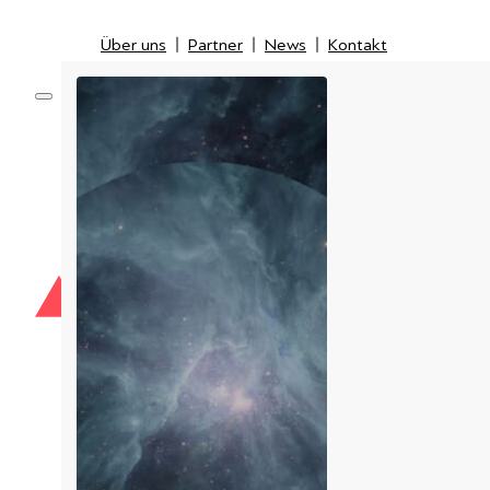
Über uns
Partner
News
Kontakt
Über uns
Partner
News
Kontakt
Optical
Network
Mobile
Inspection & Fiber